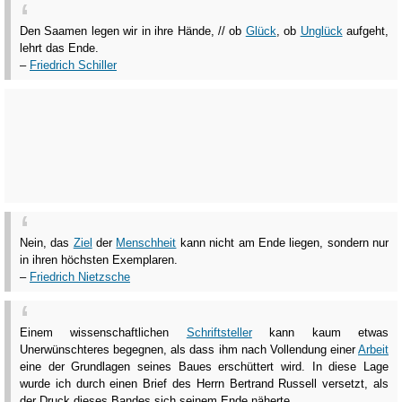
Den Saamen legen wir in ihre Hände, // ob
Glück
, ob
Unglück
aufgeht,
lehrt das Ende.
–
Friedrich Schiller
Nein, das
Ziel
der
Menschheit
kann nicht am Ende liegen, sondern nur
in ihren höchsten Exemplaren.
–
Friedrich Nietzsche
Einem wissenschaftlichen
Schriftsteller
kann kaum etwas
Unerwünschteres begegnen, als dass ihm nach Vollendung einer
Arbeit
eine der Grundlagen seines Baues erschüttert wird. In diese Lage
wurde ich durch einen Brief des Herrn Bertrand Russell versetzt, als
der Druck dieses Bandes sich seinem Ende näherte.