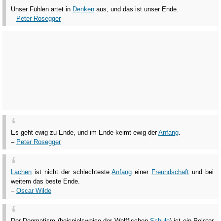
Unser Fühlen artet in
Denken
aus, und das ist unser Ende.
–
Peter Rosegger
Es geht ewig zu Ende, und im Ende keimt ewig der
Anfang
.
–
Peter Rosegger
Lachen
ist nicht der schlechteste
Anfang
einer
Freundschaft
und bei
weitem das beste Ende.
–
Oscar Wilde
Der Dogmatism (beispielsweise der Wolffischen
Schule
) ist ein Polster