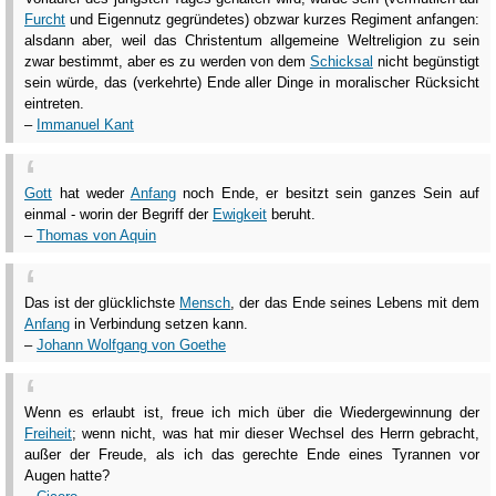
Furcht
und Eigennutz gegründetes) obzwar kurzes Regiment anfangen:
alsdann aber, weil das Christentum allgemeine Weltreligion zu sein
zwar bestimmt, aber es zu werden von dem
Schicksal
nicht begünstigt
sein würde, das (verkehrte) Ende aller Dinge in moralischer Rücksicht
eintreten.
–
Immanuel Kant
Gott
hat weder
Anfang
noch Ende, er besitzt sein ganzes Sein auf
einmal - worin der Begriff der
Ewigkeit
beruht.
–
Thomas von Aquin
Das ist der glücklichste
Mensch
, der das Ende seines Lebens mit dem
Anfang
in Verbindung setzen kann.
–
Johann Wolfgang von Goethe
Wenn es erlaubt ist, freue ich mich über die Wiedergewinnung der
Freiheit
; wenn nicht, was hat mir dieser Wechsel des Herrn gebracht,
außer der Freude, als ich das gerechte Ende eines Tyrannen vor
Augen hatte?