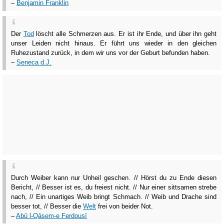
–
Benjamin Franklin
Der
Tod
löscht alle Schmerzen aus. Er ist ihr Ende, und über ihn geht
unser Leiden nicht hinaus. Er führt uns wieder in den gleichen
Ruhezustand zurück, in dem wir uns vor der Geburt befunden haben.
–
Seneca d.J.
Durch Weiber kann nur Unheil geschen. // Hörst du zu Ende diesen
Bericht, // Besser ist es, du freiest nicht. // Nur einer sittsamen strebe
nach, // Ein unartiges Weib bringt Schmach. // Weib und Drache sind
besser tot, // Besser die
Welt
frei von beider Not.
–
Abū l-Qāsem-e Ferdousī