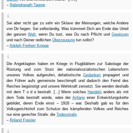
–
Rabindranath Tagore
Sei aber nicht gar zu sehr ein Sklave der Meinungen, welche Andere
von Dir hegen. Sei selbständig. Was kümmert Dich am Ende das Urteil
der ganzen
Welt
, wenn Du tust, was Du nach Pflicht und
Gewissen
und nach Deiner redlichen
Überzeugung
tun sollst?
–
Adolph Freiherr Knigge
Die Angeklagten haben im Kriege in Flugblättern zur Sabotage der
Rüstung und zum Sturz der nationalsozialistischen Lebensform
unseres Volkes aufgerufen, defaitistische
Gedanken
propagiert und
den Führer aufs gemeinste beschimpft und dadurch den Feind des
Reiches begünstigt und unsere Wehrkraft zersetzt. Sie werden deshalb
mit dem T o d e bestraft. [...] Wenn solches
Handeln
anders als mit
dem Tode bestraft würde, wäre der
Anfang
einer Entwicklungskette
gebildet, deren Ende einst – 1918 – war. Deshalb gab es für den
Volksgerichtshof zum Schutze des kämpfenden Volkes und Reiches
nur eine gerechte Strafe: die
Todesstrafe
.
–
Roland Freisler