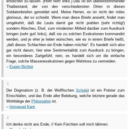
erstechen zu lassen. (Hört! hört! links.) Das ist ein übereinstimmender
Thatbestand, der von den verschiedensten Orten in diesen
Soldatenbriefen gemeldet wird. Meine Herren, es ist nicht der miles
gloriosus, der so schreibt. Wenn man diese Briefe ansieht, findet man
umgekehrt, daß die Leute damit gar nicht prahlen (sehr richtig!)
sondern Abscheu, Ekel, zum mindesten Mitleid darüber zum Ausdruck
bringen (sehr gut! links), daß sie zu solchen Exekutionen kommandirt
werden, und je eher je lieber wünschen, wie es in einem Briefe heißt,
„daß dieses Schlachten ein Ende haben möchte“. Es handelt sich also
gar nicht darum, hier eine Sentimentalität zum Ausdruck zu bringen,
ein besonderes Zartgefühl; nein, es handelt sich um die einfache
Frage, solche Massenexekutionen gegen Wehrlose zu vermeiden.
–
Eugen Richter
Der Dogmatism (z. B. der Wolffischen
Schule
) ist ein Polster zum
Einschlafen, und das Ende aller Belebung, welche letztere gerade das
Wohltätige der
Philosophie
ist.
–
Immanuel Kant
Ich denke nicht ans Ende, // Kein Fürchten soll mich lähmen.