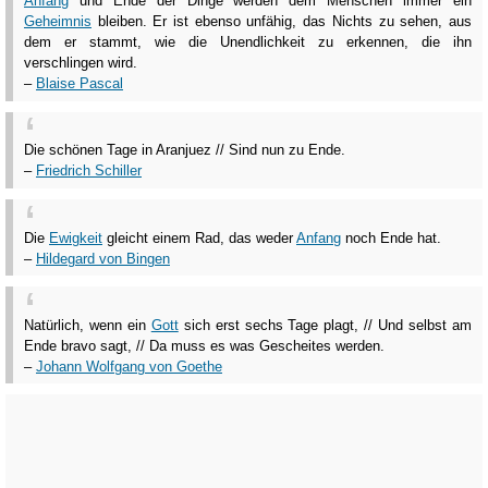
Anfang
und Ende der Dinge werden dem Menschen immer ein
Geheimnis
bleiben. Er ist ebenso unfähig, das Nichts zu sehen, aus
dem er stammt, wie die Unendlichkeit zu erkennen, die ihn
verschlingen wird.
–
Blaise Pascal
Die schönen Tage in Aranjuez // Sind nun zu Ende.
–
Friedrich Schiller
Die
Ewigkeit
gleicht einem Rad, das weder
Anfang
noch Ende hat.
–
Hildegard von Bingen
Natürlich, wenn ein
Gott
sich erst sechs Tage plagt, // Und selbst am
Ende bravo sagt, // Da muss es was Gescheites werden.
–
Johann Wolfgang von Goethe