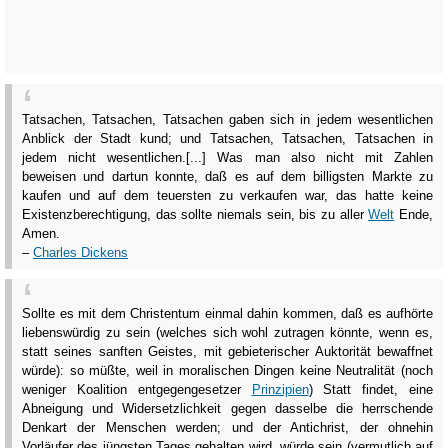
Tatsachen, Tatsachen, Tatsachen gaben sich in jedem wesentlichen
Anblick der Stadt kund; und Tatsachen, Tatsachen, Tatsachen in
jedem nicht wesentlichen.[...] Was man also nicht mit Zahlen
beweisen und dartun konnte, daß es auf dem billigsten Markte zu
kaufen und auf dem teuersten zu verkaufen war, das hatte keine
Existenzberechtigung, das sollte niemals sein, bis zu aller
Welt
Ende,
Amen.
–
Charles Dickens
Sollte es mit dem Christentum einmal dahin kommen, daß es aufhörte
liebenswürdig zu sein (welches sich wohl zutragen könnte, wenn es,
statt seines sanften Geistes, mit gebieterischer Auktorität bewaffnet
würde): so müßte, weil in moralischen Dingen keine Neutralität (noch
weniger Koalition entgegengesetzer
Prinzipien
) Statt findet, eine
Abneigung und Widersetzlichkeit gegen dasselbe die herrschende
Denkart der Menschen werden; und der Antichrist, der ohnehin
Vorläufer des jüngsten Tages gehalten wird, würde sein (vermutlich auf