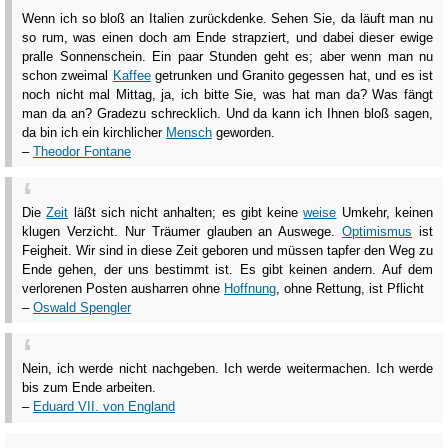
Wenn ich so bloß an Italien zurückdenke. Sehen Sie, da läuft man nu
so rum, was einen doch am Ende strapziert, und dabei dieser ewige
pralle Sonnenschein. Ein paar Stunden geht es; aber wenn man nu
schon zweimal
Kaffee
getrunken und Granito gegessen hat, und es ist
noch nicht mal Mittag, ja, ich bitte Sie, was hat man da? Was fängt
man da an? Gradezu schrecklich. Und da kann ich Ihnen bloß sagen,
da bin ich ein kirchlicher
Mensch
geworden.
–
Theodor Fontane
Die
Zeit
läßt sich nicht anhalten; es gibt keine
weise
Umkehr, keinen
klugen Verzicht. Nur Träumer glauben an Auswege.
Optimismus
ist
Feigheit. Wir sind in diese Zeit geboren und müssen tapfer den Weg zu
Ende gehen, der uns bestimmt ist. Es gibt keinen andern. Auf dem
verlorenen Posten ausharren ohne
Hoffnung
, ohne Rettung, ist Pflicht
–
Oswald Spengler
Nein, ich werde nicht nachgeben. Ich werde weitermachen. Ich werde
bis zum Ende arbeiten.
–
Eduard VII. von England