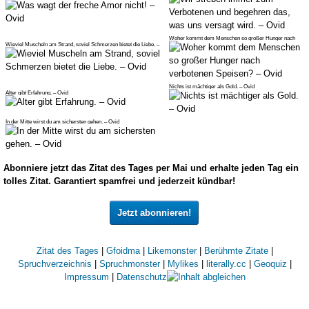
Woher kommt dem Menschen so großer Hunger nach
Wieviel Muscheln am Strand, soviel Schmerzen bietet die Liebe. –
verbotenen Speisen? – Ovi
Ovid
Nichts ist mächtiger als Gold. – Ovid
Alter gibt Erfahrung. – Ovid
In der Mitte wirst du am sichersten gehen. – Ovid
Abonniere jetzt das Zitat des Tages per Mai und erhalte jeden Tag ein
tolles Zitat. Garantiert spamfrei und jederzeit kündbar!
Jetzt abonnieren!
Zitat des Tages
|
Gfoidma
|
Likemonster
|
Berühmte Zitate
|
Spruchverzeichnis
|
Spruchmonster
|
Mylikes
|
literally.cc
|
Geoquiz
|
Impressum
|
Datenschutz