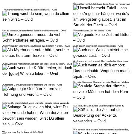
Überall herrscht Zufall. Lass deine Angel nur hängen; wo
du's am wenigst
Traurig wirst du sein, wenn du allein sein wirst. – Ovid
Um zu genesen, musst du viel Schmerzhaftes ertragen. – Ovid
Vergeude keine Zeit mit Bitten! – Ovid
Als Myrrha den Vater hörte, seufzte sie aus tiefstem Herzen. – Ovid
Auch das Weinen bietet eine gewisse Lust. – Ovid
Auch wenn es dich empört: Das unerlaubte Vergnügen
Auch wenn die Kräfte fehlen, ist doch der [gute] Wille zu loben. – Ovid
macht Spaß. – Ovid
So viele Sterne der Himmel, so viele Mädchen hat dein
Aufgeregte Gemüter zittern vor Hoffnung und Furcht. – Ovid
Rom. – Ovid
Solange Du glücklich bist, wirst Du viele Freunde haben. Wenn die
Süß ist's, die Zeit auf die Bearbeitung der Äcker zu
Zeiten
verwenden. – Ovid
Wir streben immer zum Verbotenen und begehren das,
Was wagt der freche Amor nicht! – Ovid
was uns versagt wird.