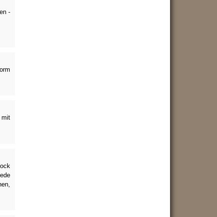
en -
Form
 mit
Rock
Rede
en,