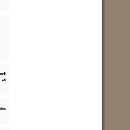
nach
e zu
ndes