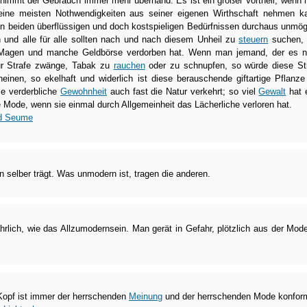
 nimmt der Gebrauch immer mehr überhand. Es ist ein großer Vortheil, wenn
eine meisten Nothwendigkeiten aus seiner eigenen Wirthschaft nehmen k
n beiden überflüssigen und doch kostspieligen Bedürfnissen durchaus unmög
ch und alle für alle sollten nach und nach diesem Unheil zu
steuern
suchen, 
agen und manche Geldbörse verdorben hat. Wenn man jemand, der es n
ur Strafe zwänge, Tabak zu
rauchen
oder zu schnupfen, so würde diese St
inen, so ekelhaft und widerlich ist diese berauschende giftartige Pflanze
die verderbliche
Gewohnheit
auch fast die Natur verkehrt; so viel
Gewalt
hat 
 Mode, wenn sie einmal durch Allgemeinheit das Lächerliche verloren hat.
ed Seume
 selber trägt. Was unmodern ist, tragen die anderen.
ährlich, wie das Allzumodernsein. Man gerät in Gefahr, plötzlich aus der Mod
Kopf ist immer der herrschenden
Meinung
und der herrschenden Mode konfor