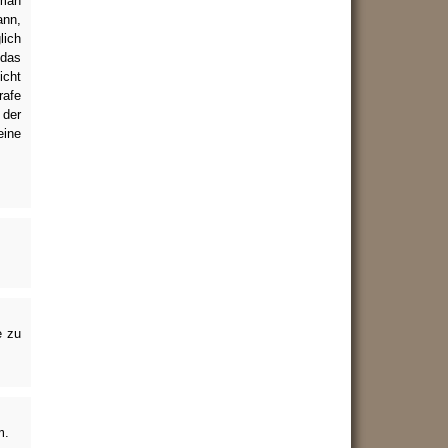
 man
ann,
lich
das
icht
rafe
 der
eine
e zu
m.