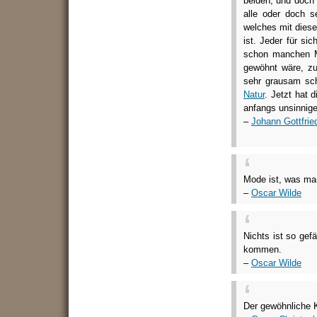
beiden; und doch
alle oder doch s
welches mit diese
ist. Jeder für si
schon manchen M
gewöhnt wäre, z
sehr grausam sche
Natur
. Jetzt hat 
anfangs unsinnige
–
Johann Gottfri
Mode ist, was man
–
Oscar Wilde
Nichts ist so gef
kommen.
–
Oscar Wilde
Der gewöhnliche 