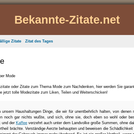
Bekannte-Zitate.net
ällige Zitate
Zitat des Tages
te
über Mode
ezitate oder Zitate zum Thema Mode zum Nachdenken, hier werden Sie garant
e jetzt tolle Modezitate zum Liken, Teilen und Weiterschicken!
n unsern Haushaltungen Dinge, die wir für unentbehrlich halten, von denen
en noch gar nichts wußte, und sich, ohne sie, doch eben so wohl oder be
k und der
Kaffee
verzehrt auch unter dem Landvolke große Summen, ohne da
rtheil brächte. Verständige Aerzte behaupten und beweisen die Schädlichkeit