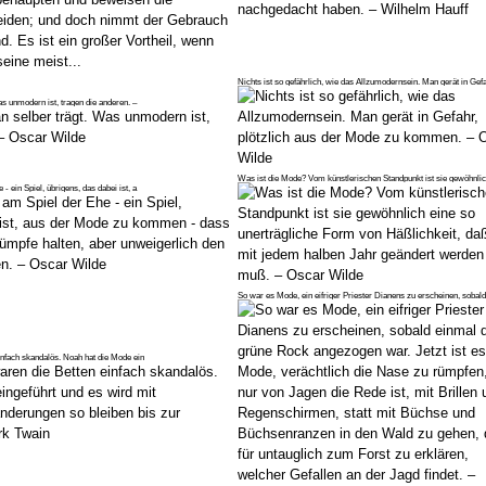
Nichts ist so gefährlich, wie das Allzumodernsein. Man gerät in Gefa
s unmodern ist, tragen die anderen. –
Was ist die Mode? Vom künstlerischen Standpunkt ist sie gewöhnlic
 ein Spiel, übrigens, das dabei ist, a
So war es Mode, ein eifriger Priester Dianens zu erscheinen, sobal
infach skandalös. Noah hat die Mode ein