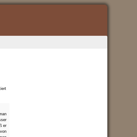
iert
 man
sser
ß er
 von