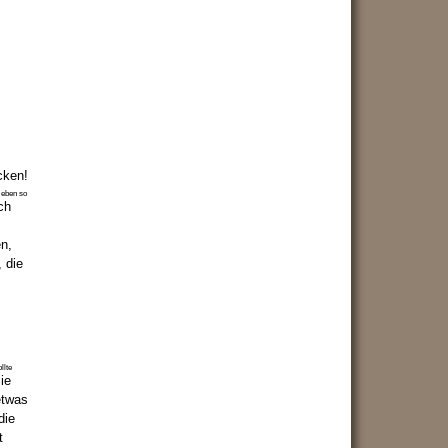
cken!
 eben so
llte