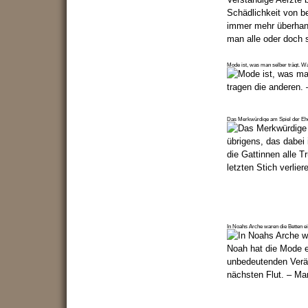
Mode ist, was man selber trägt. Wa
Das Merkwürdige am Spiel der Ehe -
In Noahs Arche waren die Betten e