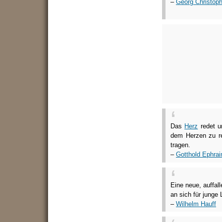
–
Georg Christoph
Das
Herz
redet u
dem Herzen zu r
tragen.
–
Gotthold Ephra
Eine neue, auffal
an sich für junge 
–
Wilhelm Hauff