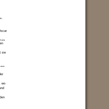
hr,
h eine
d einm