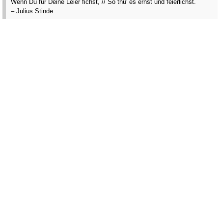
Wenn Du für Deine Leier fichst, // So thu' es ernst und feierlichst.
– Julius Stinde